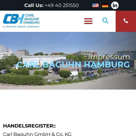
Call Us:
+49 40 251550
Wer sind wir?
Impressum
CARL BAGUHN HAMBURG
HANDELSREGISTER::
Carl Baguhn GmbH & Co. KG