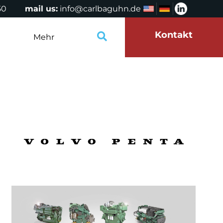
50
mail us:
info@carlbaguhn.de
Kontakt
Mehr