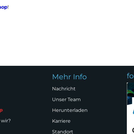
hop
!
f
Mehr Info
Nachricht
Unser Team
p
Herunterladen
 wir?
Karriere
Standort